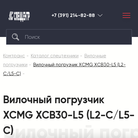
+7 (391) 214-82-88
Красноярск
Комтранс
Каталог спецтехники
Вилочные
погрузчики
Вилочный погрузчик XCMG XCB30-L5 (L2-
C/L5-C)
Вилочный погрузчик
XCMG XCB30-L5 (L2-C/L5-
Вилочный пог
C)