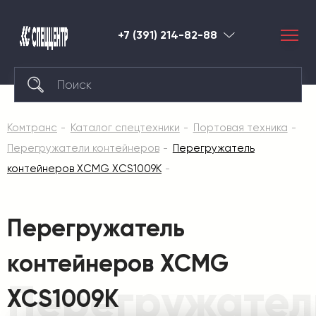
+7 (391) 214-82-88
Красноярск
Комтранс
Каталог спецтехники
Портовая техника
Перегружатели контейнеров
Перегружатель
контейнеров XCMG XCS1009K
Перегружатель
контейнеров XCMG
Перегружател
XCS1009K