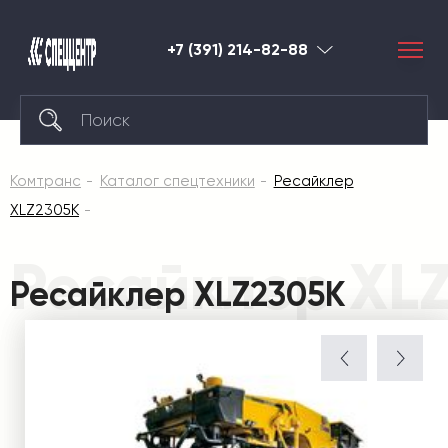
+7 (391) 214-82-88
Красноярск
Комтранс
Каталог спецтехники
Ресайклер
XLZ2305K
Ресайклер XL
Ресайклер XLZ2305K