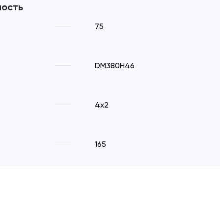
ность
75
DM380H46
4x2
165