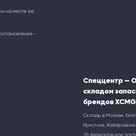
ки на месте её
сстановления -
Спеццентр — 
складом запас
брендов XCMG
Склады в Москве, Ека
Иркутске, Хабаровске.
28 филиалов или дос