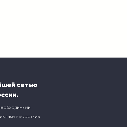
йшей сетью
оссии.
 необходимыми
ехники в короткие