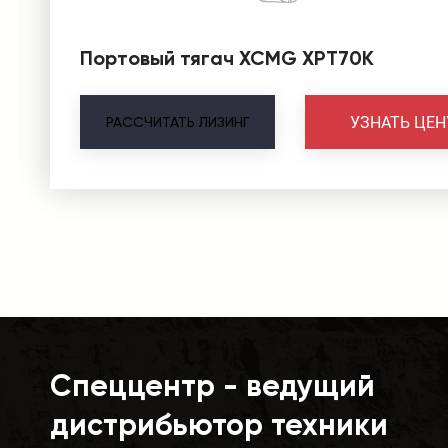
Портовый тягач XCMG XPT70К
УЗНАТЬ ЦЕН
РАССЧИТАТЬ
ЛИЗИНГ
Спеццентр - ведущий
дистрибьютор техники