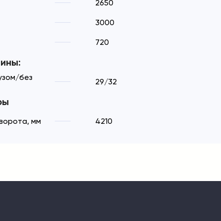
2650
3000
720
ины:
узом/без
29/32
ры
ворота, мм
4210