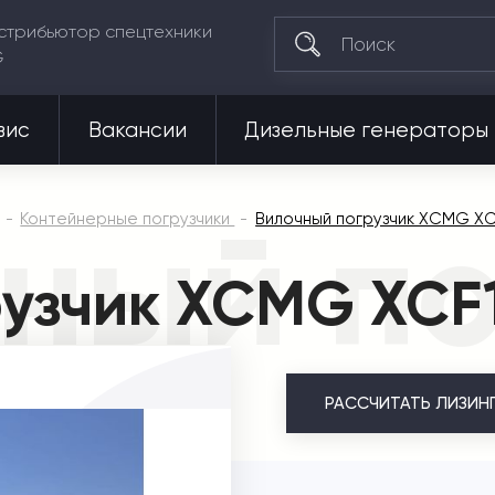
стрибьютор спецтехники
G
вис
Вакансии
Дизельные генераторы
ный по
Контейнерные погрузчики
Вилочный погрузчик XCMG XC
рузчик XCMG XCF
РАССЧИТАТЬ
ЛИЗИН