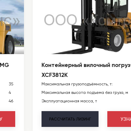
CMG
Контейнерный вилочный погру
XCF3812K
35
Максимальная грузоподъёмность, т:
4
Максимальная высота подъема без груза, м
46
Эксплуатационная масса, т
У
УЗН
РАССЧИТАТЬ
ЛИЗИНГ