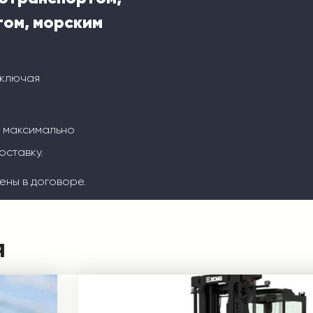
ом, морским
включая
м максимально
оставку.
ены в договоре.
я