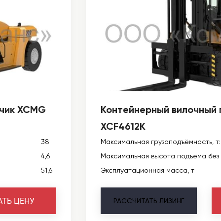
зчик XCMG
Контейнерный вилочный 
XCF4612K
38
Максимальная грузоподъёмность, т:
4,6
Максимальная высота подъема без 
51,6
Эксплуатационная масса, т
АТЬ ЦЕНУ
РАССЧИТАТЬ
ЛИЗИНГ