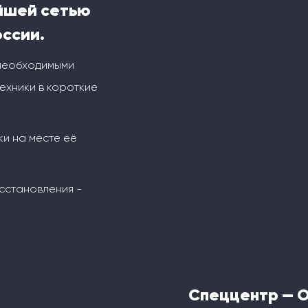
йшей сетью
оссии.
 необходимыми
ехники в короткие
ки на месте её
сстановления -
Спеццентр — 