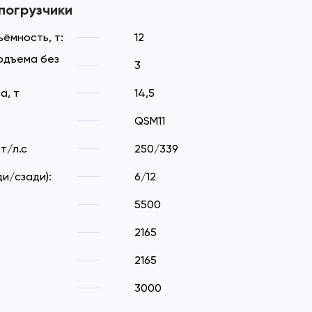
погрузчики
ёмность, т:
12
одъема без
3
а, т
14,5
QSM11
т/л.с
250/339
и/сзади):
6/12
5500
2165
2165
3000