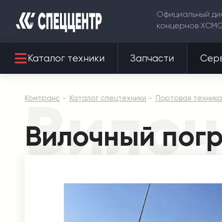
Официальный ди
концернов XCM
Каталог техники
Запчасти
Сер
Вилоч
Комтранс
Каталог спецтехники
Портовая техника
Вилочный пог