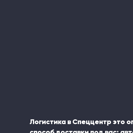
Логистика в Спеццентр это 
способ доставки под вас: ав