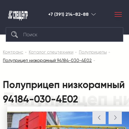
+7 (391) 214-82-88
Красноярск
Комтранс
Каталог спецтехники
Полуприцепы
Полуприцеп низкорамный 94184-030-4Е02
Полуприцеп низкорамный
Полуприцеп н
94184-030-4Е02