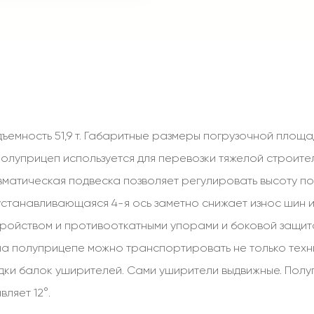
емность 51,9 т. Габаритные размеры погрузочной площад
 полуприцеп используется для перевозки тяжелой строител
матическая подвеска позволяет регулировать высоту п
оустанавливающаяся 4-я ось заметно снижает износ шин
ройством и противооткатными упорами и боковой защит
на полуприцепе можно транспортировать не только техник
дки балок уширителей. Сами уширители выдвижные. Пол
ляет 12°.