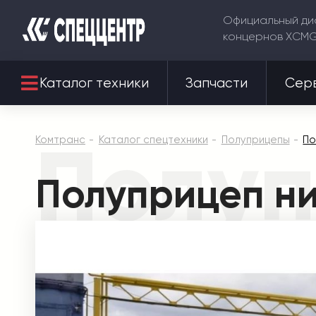
Официальный ди
концернов XCM
Каталог техники
Запчасти
Сер
Полуп
Комтранс
Каталог спецтехники
Полуприцепы
По
Полуприцеп н