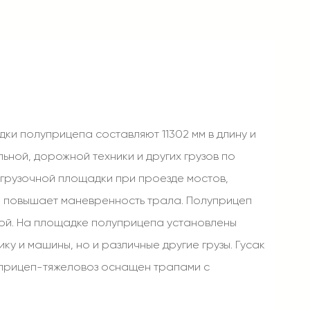
ки полуприцепа составляют 11302 мм в длину и
ьной, дорожной техники и других грузов по
огрузочной площадки при проезде мостов,
 и повышает маневренность трала. Полуприцеп
ой. На площадке полуприцепа установлены
у и машины, но и различные другие грузы. Гусак
уприцеп-тяжеловоз оснащен трапами с