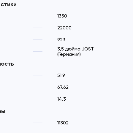
истики
1350
22000
923
3,5 дюйма JOST
(Германия)
ность
51.9
67.62
14.3
ры
11302