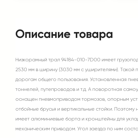
Описание товара
Низкорамный трал 94184-010-7D00 имеет грузоподъ
2530 мм в ширину (3030 мм с уширителями). Такой
дорогам общего пользования. Установленная пнев
тоннелей, путепроводов и т.д. А поворотная сам
оснащен пневмоприводом тормозов, опорным уст
отбойные брусья и вертикальные стойки. Поэтому 
имеет алюминиевые борта и кронштейны для укла
механическим приводом. Угол заезда по ним состав