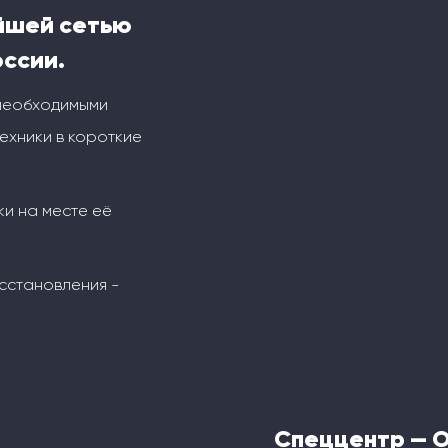
йшей сетью
оссии.
 необходимыми
ехники в короткие
ки на месте её
сстановления -
Спеццентр — 