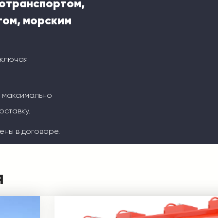
тотранспортом,
ом, морским
включая
м максимально
оставку.
ены в договоре.
я