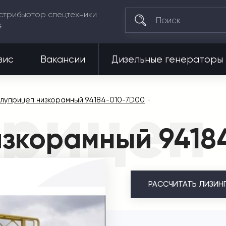
стрибьютор спецтехники
G
вис
Вакансии
Дизельные генераторы
рицеп 
луприцеп низкорамный 94184-010-7D00
изкорамный 9418
РАССЧИТАТЬ
ЛИЗИН