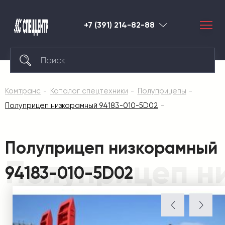
+7 (391) 214-82-88
Красноярск
Комтранс
Каталог спецтехники
Полуприцепы
Полуприцеп низкорамный 94183-010-5D02
Полуприцеп низкорамный
Полуприцеп н
94183-010-5D02