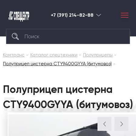
+7 (391) 214-82-88
Красноярск
Комтранс
Каталог спецтехники
Полуприцепы
Полуприцеп цистерна CTY9400GYYA (битумовоз)
Полуприцеп цистерна
Полуприцеп ц
CTY9400GYYA (битумовоз)