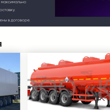
м максимально
оставку.
ены в договоре.
я