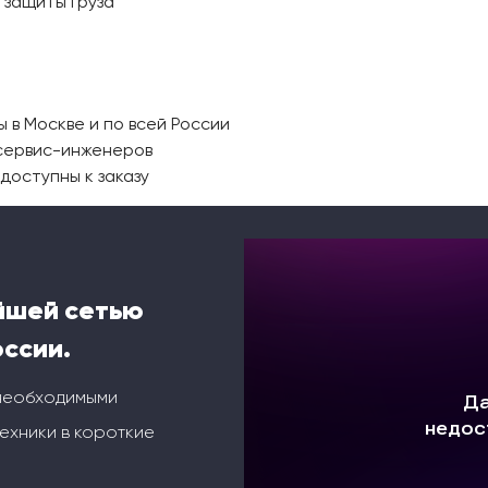
 защиты груза
в Москве и по всей России
сервис-инженеров
доступны к заказу
йшей сетью
оссии.
 необходимыми
ехники в короткие