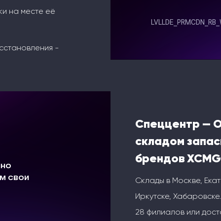
ки на месте её
сстановления -
Спеццентр — 
складом запас
брендов XCMG
Склады в Москве, Ека
Иркутске, Хабаровске.
28 филиалов или дос