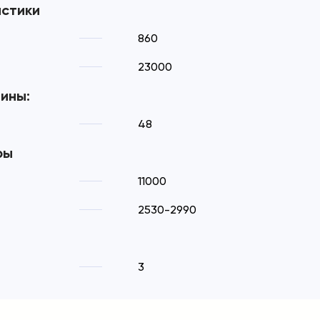
истики
860
23000
ины:
48
ры
11000
2530-2990
3