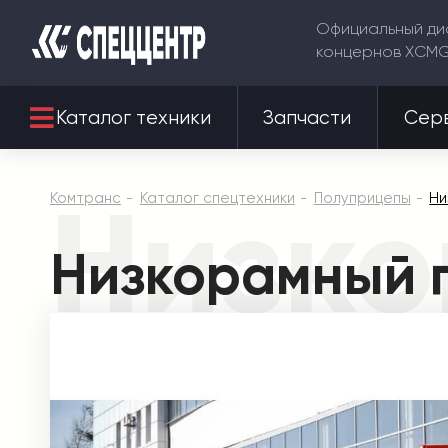
Официальный ди
концернов XCM
Каталог техники
Запчасти
Сер
Низко
Комтранс
Каталог спецтехники
Полуприцепы
Ни
Низкорамный п