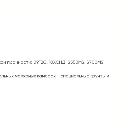
кой прочности: 09Г2С, 10XСНД, S550MS, S700MS
альных малярных камерах + специальные грунты и