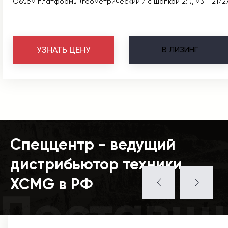
Объем платформы (геометрический / с шапкой 2:1), м3
21/2
В
ЛИЗИНГ
УЗНАТЬ ЦЕНУ
Спеццентр - ведущий
дистрибьютор техники
XCMG в РФ
Поставщ