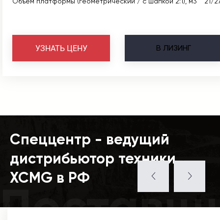
Объем платформы (геометрический / с шапкой 2:1), м3
21/2
В
ЛИЗИНГ
УЗНАТЬ ЦЕНУ
Спеццентр - ведущий
дистрибьютор техники
XCMG в РФ
Поставщ