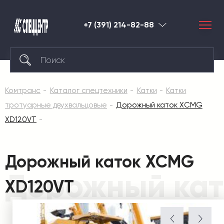
+7 (391) 214-82-88
Красноярск
Комтранс
Каталог спецтехники
Катки
Катки
тротуарные двухвальцовые
Дорожный каток XCMG
XD120VT
Дорожный каток XCMG
Дорожный кат
XD120VT