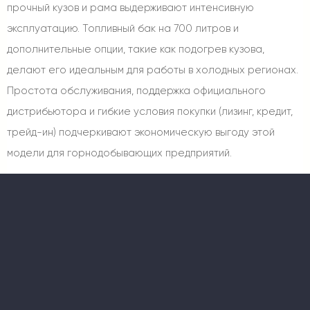
прочный кузов и рама выдерживают интенсивную
эксплуатацию. Топливный бак на 700 литров и
дополнительные опции, такие как подогрев кузова,
делают его идеальным для работы в холодных регионах.
Простота обслуживания, поддержка официального
дистрибьютора и гибкие условия покупки (лизинг, кредит,
трейд-ин) подчеркивают экономическую выгоду этой
модели для горнодобывающих предприятий.