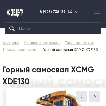
8 (923) 738-37-44
Красноярск
Комтранс
Каталог спецтехники
Тяжелая техника
Тяжелые самосвалы
Горный самосвал XCMG XDE130
Горный самосвал XCMG
Горный самос
XDE130