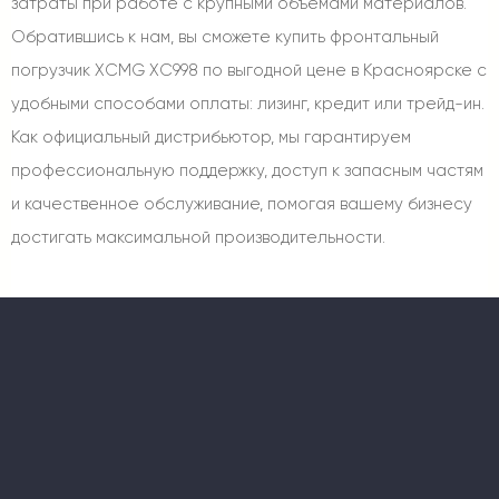
затраты при работе с крупными объемами материалов.
Обратившись к нам, вы сможете купить фронтальный
погрузчик XCMG XC998 по выгодной цене в Красноярске с
удобными способами оплаты: лизинг, кредит или трейд-ин.
Как официальный дистрибьютор, мы гарантируем
профессиональную поддержку, доступ к запасным частям
и качественное обслуживание, помогая вашему бизнесу
достигать максимальной производительности.