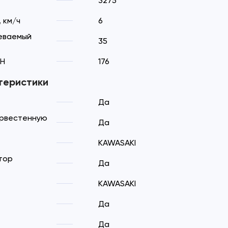
3275
 км/ч
6
еваемый
35
кН
176
теристики
Да
арвестенную
Да
KAWASAKI
тор
Да
KAWASAKI
Да
Да