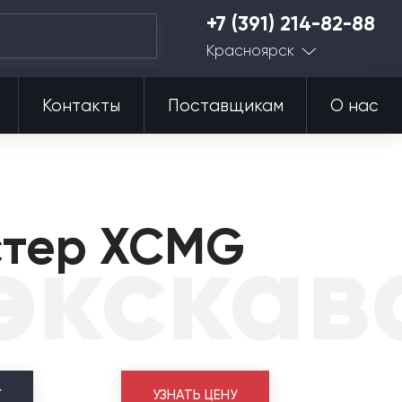
+7 (391) 214-82-88
Красноярск
Контакты
Поставщикам
О нас
стер XCMG
экскав
Г
УЗНАТЬ ЦЕНУ