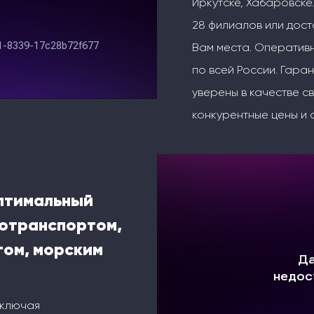
Иркутске, Хабаровске.
28 филиалов или дос
Вам места. Оперативн
по всей России. Гаран
уверены в качестве с
конкурентные цены и 
оптимальный
тотранспортом,
ом, морским
включая