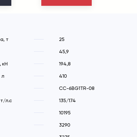
а, т
25
45,9
, кН
194,8
 л
410
CC-6BG1TR-08
т/л.с
135/174
10195
3290