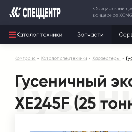
Официальный ди
концернов XCM
Каталог техники
Запчасти
Сер
Комтранс
Каталог спецтехники
Харвестеры
Гу
Гусеничный э
Гусен
XE245F (25 тон