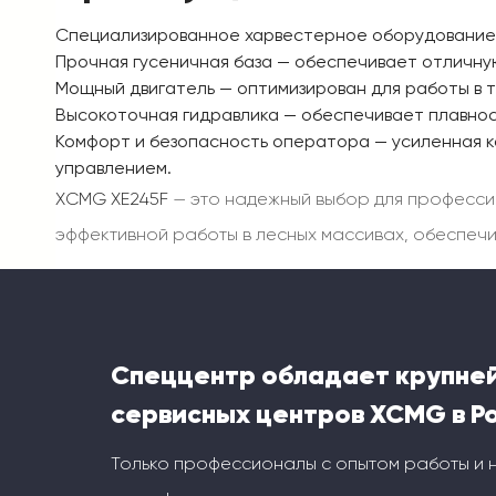
Специализированное харвестерное оборудование
Прочная гусеничная база
— обеспечивает отличную
Мощный двигатель
— оптимизирован для работы в т
Высокоточная гидравлика
— обеспечивает плавнос
Комфорт и безопасность оператора
— усиленная к
управлением.
XCMG XE245F
— это надежный выбор для професси
эффективной работы в лесных массивах, обеспечи
Спеццентр обладает крупне
сервисных центров XCMG в Р
Только профессионалы с опытом работы и