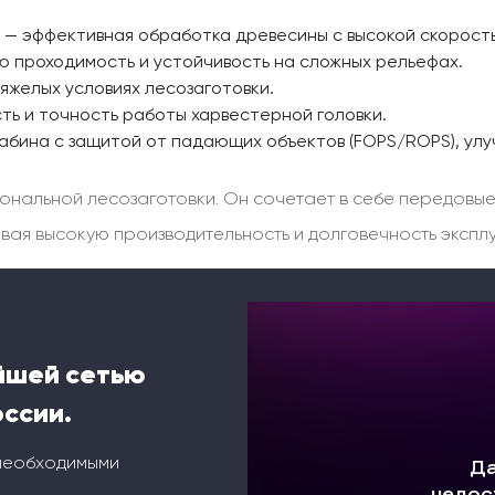
— эффективная обработка древесины с высокой скорост
 проходимость и устойчивость на сложных рельефах.
яжелых условиях лесозаготовки.
ть и точность работы харвестерной головки.
абина с защитой от падающих объектов (FOPS/ROPS), ул
ональной лесозаготовки. Он сочетает в себе передовые
вая высокую производительность и долговечность экспл
йшей сетью
оссии.
 необходимыми