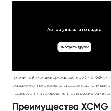
Гусеничный экскаватор-харвестер XCMG XE245F
—
раскряжёвки деревьев. Благодаря мощному двига
надежность и производительность даже в самых сл
Преимущества XCMG 