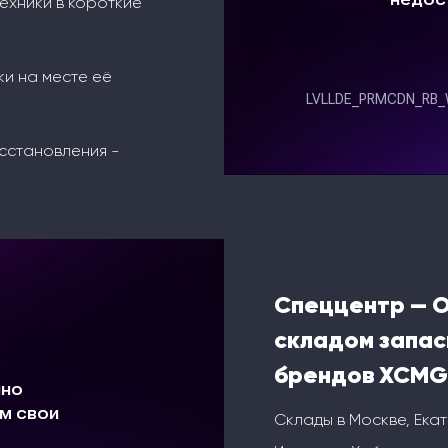
ехники в короткие
ки на месте её
сстановления -
Спеццентр — 
складом запас
брендов XCMG
Склады в Москве, Ека