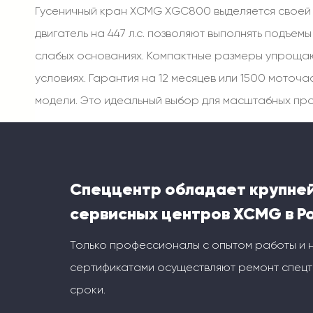
Гусеничный кран XCMG XGC800 выделяется своей 
двигатель на 447 л.с. позволяют выполнять подъем
слабых основаниях. Компактные размеры упрощаю
условиях. Гарантия на 12 месяцев или 1500 мото
модели. Это идеальный выбор для масштабных про
Спеццентр обладает крупне
сервисных центров XCMG в Р
Только профессионалы с опытом работы и
сертификатами осуществляют ремонт спецт
сроки.