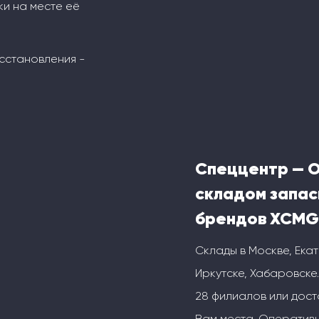
ки на месте её
сстановления -
Спеццентр — 
складом запас
брендов XCMG
Склады в Москве, Ека
Иркутске, Хабаровске.
28 филиалов или дос
Вам места. Оперативн