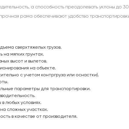
одительность, а способность преодолевать уклоны до 3
 прочная рама обеспечивают удобство транспортировки
одъема сверхтяжелых грузов.
ь на мягких грунтах.
зных высот и вылетов.
иционирования на объекте.
жительно с учетом контргруза или оснастки).
оты.
мальные параметры для транспортировки.
изводительность.
 в любых условиях.
 на сложных участках.
ность в качестве от производителя.