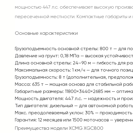
мощностью 447 л.с. обеспечивает высокую произв
пересеченной местности. Компактные габариты и
Основные характеристики
Грузоподъемность основной стрелы
: 800 т — для п
Давление на грунт
: 0,18 МПа — высокая устойчивост
Длина основной стрелы
: 24–90 м — гибкость для ра
Максимальная скорость
: 1 км/ч — для точного поз
Грузоподъемность
: 8 т (дополнительная, предполо
Масса
: 635 т — мощная основа для стабильной раб
Габаритные размеры
: 11800×3440×2685 мм — опти
Мощность двигателя
: 447 л.с. — надежность и про
Тип двигателя
: дизельный — для автономной работы
Макс. преодолеваемый уклон
: 30% — проходимость
Гарантия
: 12 месяцев или 1500 моточасов — уверен
Преимущества модели XCMG XGC800