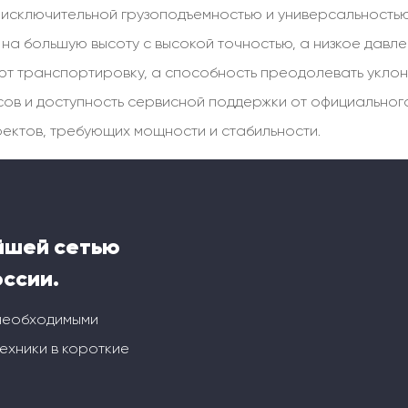
исключительной грузоподъемностью и универсальностью.
ы на большую высоту с высокой точностью, а низкое давл
т транспортировку, а способность преодолевать уклон
часов и доступность сервисной поддержки от официальн
ектов, требующих мощности и стабильности.
йшей сетью
оссии.
 необходимыми
ехники в короткие