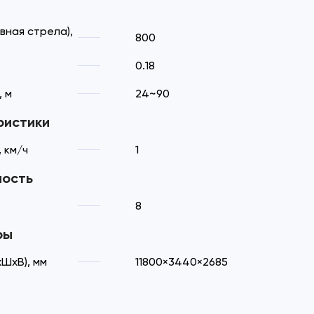
вная стрела),
800
0.18
 м
24~90
ристики
 км/ч
1
ность
8
ры
ШхВ), мм
11800×3440×2685