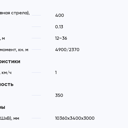
вная стрела),
400
0.13
 м
12~36
момент, кн. м
4900/2370
ристики
 км/ч
1
ность
350
ры
ШхВ), мм
10360х3400х3000