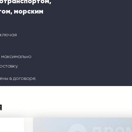
тотранспортом,
ом, морским
включая
м максимально
оставку.
ены в договоре.
я