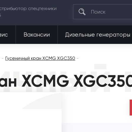
стрибьютор спецтехники
G
вис
Вакансии
Дизельные генераторы
ичный
Гусеничный кран XCMG XGC350
ран XCMG XGC35