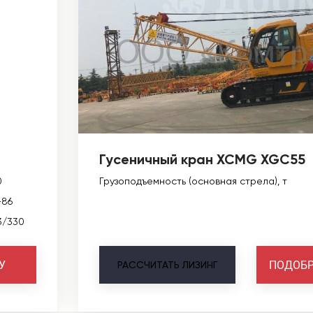
Гусеничный кран XCMG XGC55
0
Грузоподъемность (основная стрела), т
-86
3/330
У
ПОДОБР
РАССЧИТАТЬ
ЛИЗИНГ