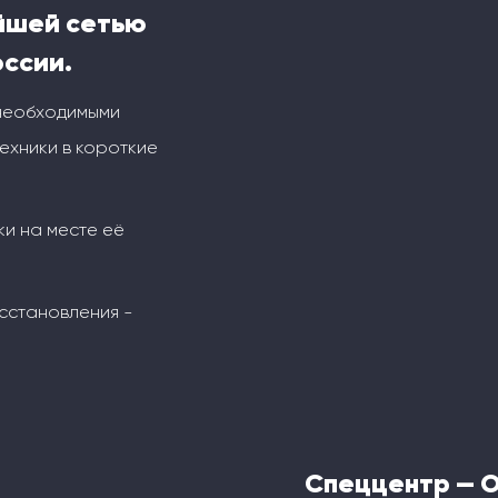
йшей сетью
оссии.
 необходимыми
ехники в короткие
ки на месте её
сстановления -
Спеццентр — 