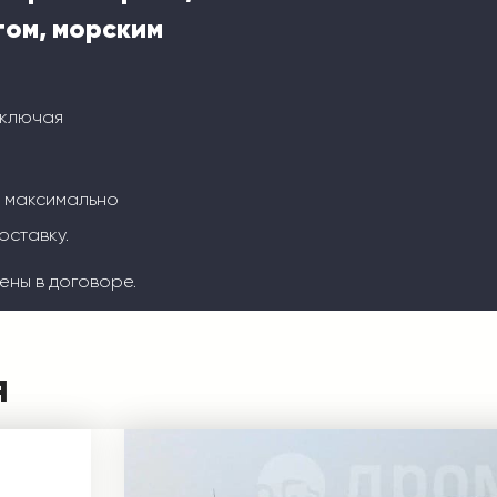
ом, морским
включая
м максимально
оставку.
ены в договоре.
я