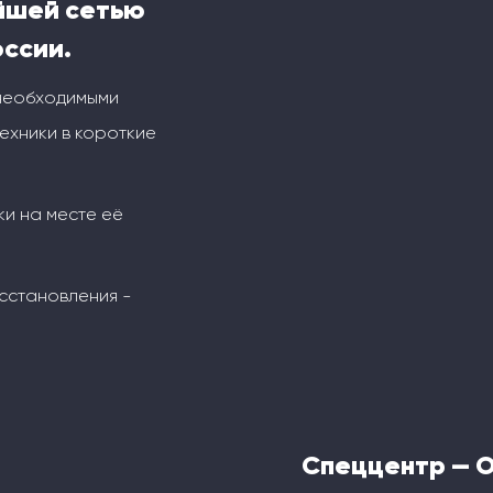
йшей сетью
оссии.
 необходимыми
ехники в короткие
ки на месте её
сстановления -
Спеццентр — 