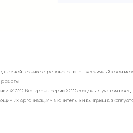
одъемной технике стрелового типа. Гусеничный кран мож
 работы.
ии XCMG. Все краны серии XGC созданы с учетом предп
ющим их организациям значительный выигрыш в эксплуат