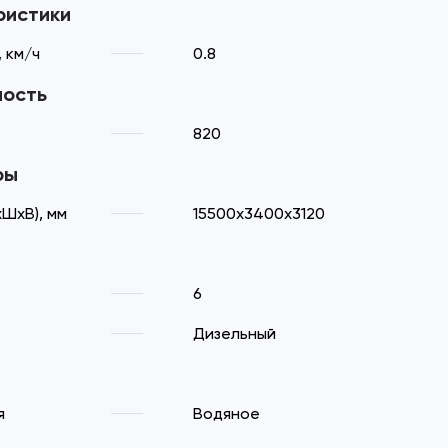
ристики
 км/ч
0.8
ность
820
ры
ШхВ), мм
15500x3400x3120
6
Дизельный
я
Водяное