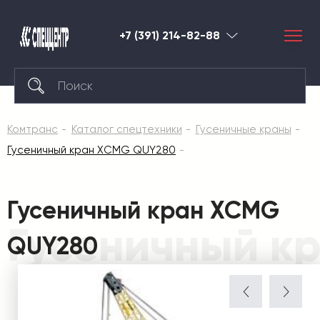
+7 (391) 214-82-88
Красноярск
Комтранс
Каталог спецтехники
Гусеничные краны
Гусеничный кран XCMG QUY280
Гусеничный кран XCMG
Гусеничный к
QUY280