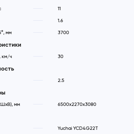
с
11
1.6
°, мм
3700
ристики
 км/ч
30
ность
2.5
ры
ШхВ), мм
6500х2270х3080
Yuchai YCD4G22T