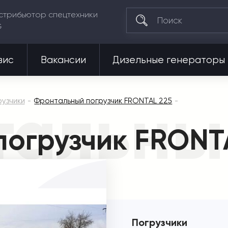
стрибьютор спецтехники
G
вис
Вакансии
Дизельные генераторы
альный
узчики
Фронтальный погрузчик FRONTAL 225
огрузчик FRONT
Погрузчики