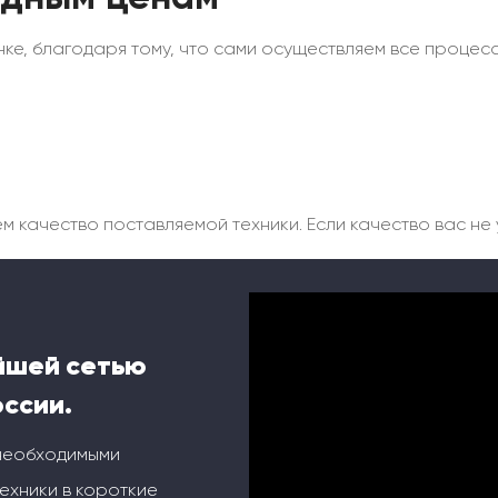
ке, благодаря тому, что сами осуществляем все процесс
качество поставляемой техники. Если качество вас не у
йшей сетью
оссии.
 необходимыми
ехники в короткие