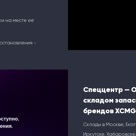
ки на месте её
сстановления -
Спеццентр — 
складом запас
брендов XCMG
Склады в Москве, Ека
Иркутске, Хабаровске.