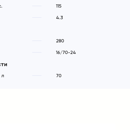
.
115
4.3
280
16/70-24
сти
 л
70