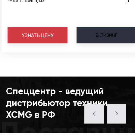
Емкость ковша, м3
1,1
В
ЛИЗИНГ
УЗНАТЬ ЦЕНУ
Спеццентр - ведущий
дистрибьютор техники
XCMG в РФ
Поставщ