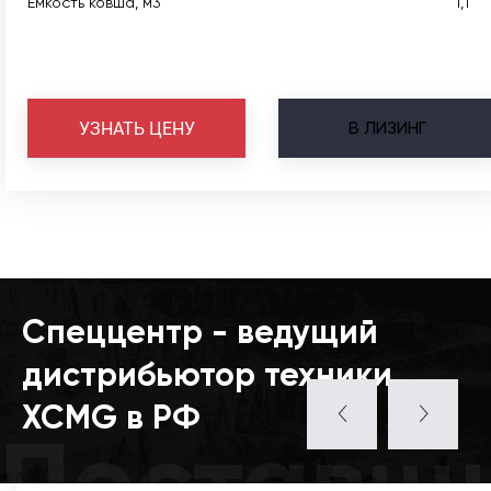
Емкость ковша, м3
1,1
В
ЛИЗИНГ
УЗНАТЬ ЦЕНУ
Спеццентр - ведущий
дистрибьютор техники
XCMG в РФ
Поставщ