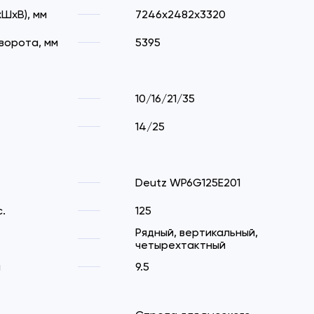
ШхВ), мм
7246х2482х3320
ворота, мм
5395
10/16/21/35
14/25
Deutz WP6G125E201
.
125
Рядный, вертикальный,
четырехтактный
м
9.5