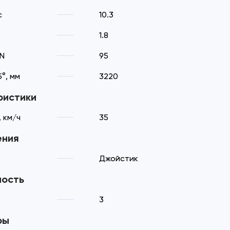
с
10.3
1.8
kN
95
°, мм
3220
ристики
 км/ч
35
ения
Джойстик
ность
3
ры