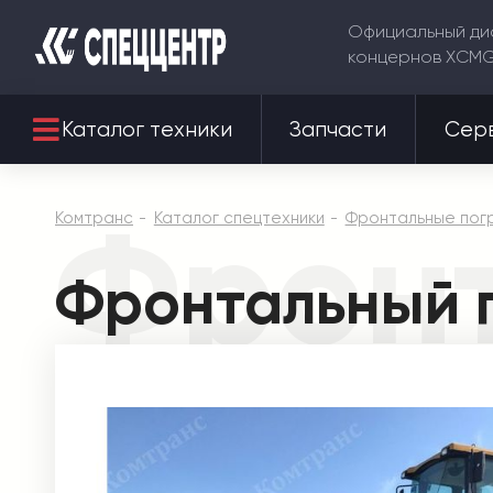
Официальный ди
концернов XCM
Каталог техники
Запчасти
Сер
Фронт
Комтранс
Каталог спецтехники
Фронтальные погр
Фронтальный 