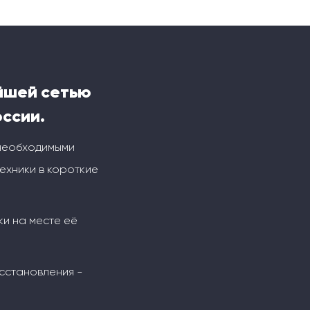
йшей сетью
оссии.
 необходимыми
ехники в короткие
ки на месте её
сстановления -