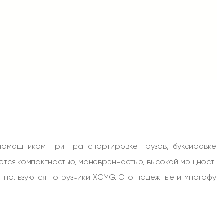
 помощником при транспортировке грузов, буксировк
ается компактностью, маневренностью, высокой мощност
ю пользуются
погрузчики XCMG.
Это надежные и многофу