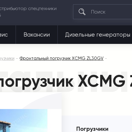
стрибьютор спецтехники
G
вис
Вакансии
Дизельные генераторы
альны
узчики
Фронтальный погрузчик XCMG ZL30GV
погрузчик XCMG
Погрузчики