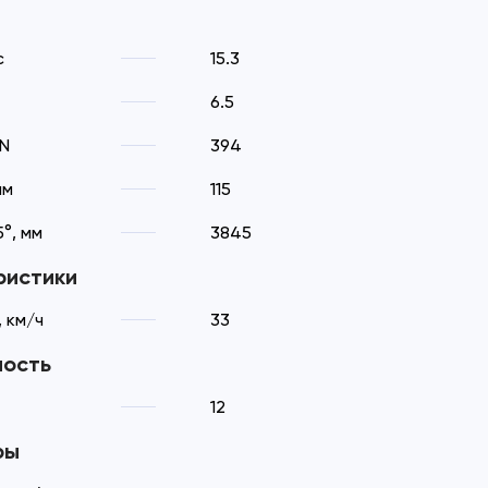
с
15.3
6.5
kN
394
мм
115
°, мм
3845
ристики
 км/ч
33
ность
12
ры