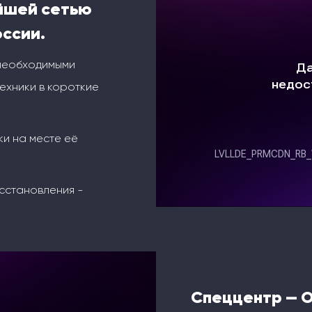
йшей сетью
оссии.
 необходимыми
ехники в короткие
ки на месте её
сстановления -
Спеццентр — 