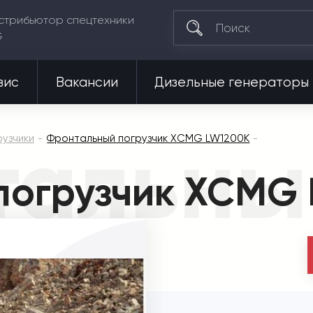
стрибьютор спецтехники
G
вис
Вакансии
Дизельные генераторы
альны
узчики
Фронтальный погрузчик XCMG LW1200K
погрузчик XCMG