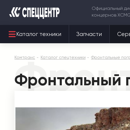
Официальный ди
концернов XCM
Каталог техники
Запчасти
Сер
Фронт
Комтранс
Каталог спецтехники
Фронтальные погр
Фронтальный 