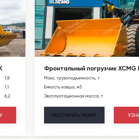
K
Фронтальный погрузчик XCMG
1,8
Макс. грузоподъемность, т
1,1
Емкость ковша, м3
6,2
Эксплуатационная масса, т
У
УЗН
РАССЧИТАТЬ
ЛИЗИНГ