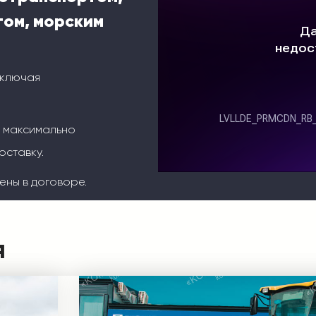
ом, морским
включая
м максимально
оставку.
ены в договоре.
я