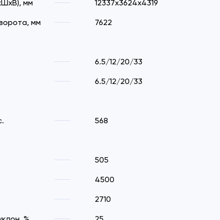
ШхВ), мм
12337х3624х4319
ворота, мм
7622
6.5/12/20/33
6.5/12/20/33
.
568
505
4500
2710
клон, %
25