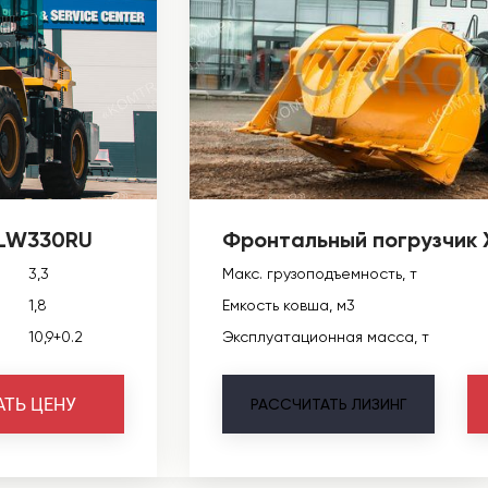
 LW330RU
Фронтальный погрузчик
3,3
Макс. грузоподъемность, т
1,8
Емкость ковша, м3
10,9+0.2
Эксплуатационная масса, т
АТЬ ЦЕНУ
РАССЧИТАТЬ
ЛИЗИНГ