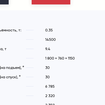
ёмность, т:
0.35
14500
а, т
9.4
1 800 × 760 × 1150
на подъем), °
30
а спуск), °
30
6 785
2 320