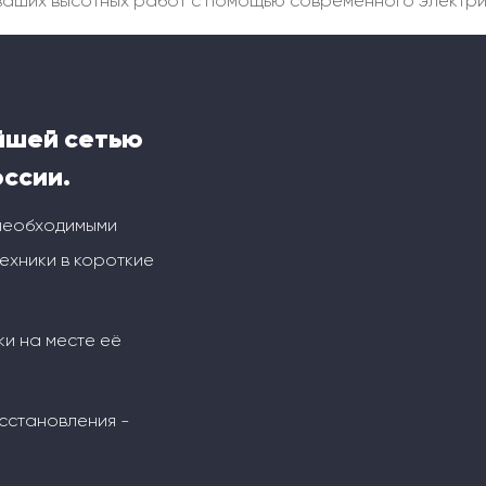
ь ваших высотных работ с помощью современного электр
йшей сетью
оссии.
 необходимыми
ехники в короткие
ки на месте её
сстановления -