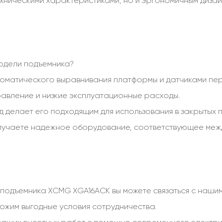
ехническими характеристиками, но и эргономичным диз
модели подъемника?
томатического выравнивания платформы и датчиками пер
равление и низкие эксплуатационные расходы.
 делает его подходящим для использования в закрытых п
олучаете надежное оборудование, соответствующее ме
у подъемника XCMG XGA16ACK вы можете связаться с наш
ожим выгодные условия сотрудничества.