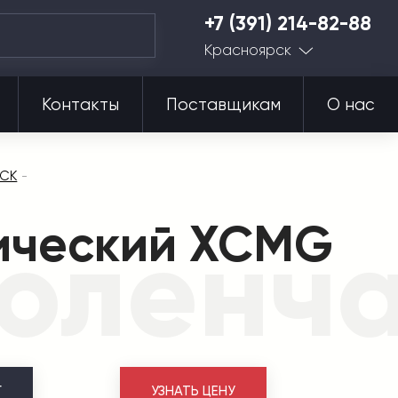
+7 (391) 214-82-88
Красноярск
Контакты
Поставщикам
О нас
ACK
ический XCMG
коленч
Г
УЗНАТЬ ЦЕНУ