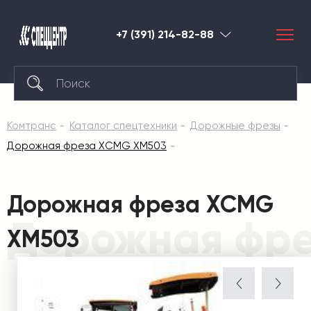
+7 (391) 214-82-88
Красноярск
Комтранс
Каталог спецтехники
Дорожные фрезы
Дорожная фреза XCMG XM503
Дорожная фреза XCMG
Дорожная фр
XM503