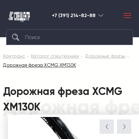
+7 (391) 214-82-88
Красноярск
Комтранс
Каталог спецтехники
Дорожные фрезы
Дорожная фреза XCMG XM130K
Дорожная фреза XCMG
Дорожная фр
XM130K