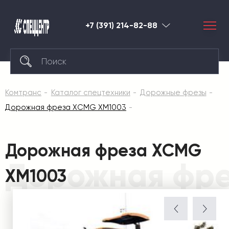
+7 (391) 214-82-88
Красноярск
Комтранс
Каталог спецтехники
Дорожные фрезы
Дорожная фреза XCMG XM1003
Дорожная фреза XCMG
Дорожная фр
XM1003