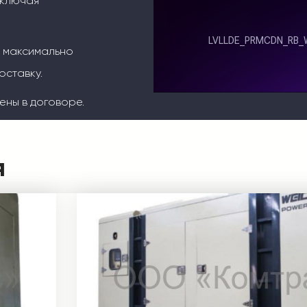
включая
м максимально
оставку.
ены в договоре.
я