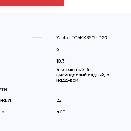
Yuchai YC6MK350L-D20
6
10.3
4-х тактный, 6-
цилиндровый рядный, с
наддувом
сти
на, л
22
 л
400