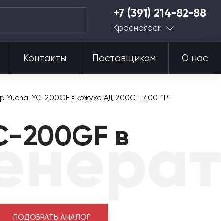
+7 (391) 214-82-88
Красноярск
Контакты
Поставщикам
О нас
р Yuchai YC-200GF в кожухе АД 200С-Т400-1Р
C-200GF в
енерат
ПОДОБРАТЬ АНАЛОГ