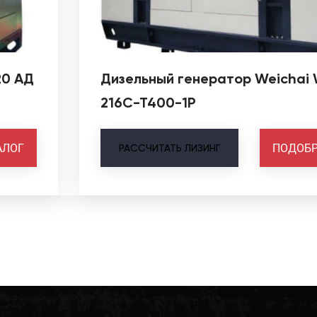
20 АД
Дизельный генератор Weichai
216С-Т400-1Р
АЛОГ
ПОДОБР
РАССЧИТАТЬ
ЛИЗИНГ