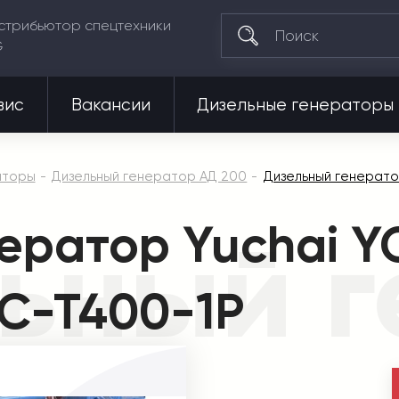
стрибьютор спецтехники
G
вис
Вакансии
Дизельные генераторы
аторы
Дизельный генератор АД 200
Дизельный генерато
ератор Yuchai Y
ьный г
С-Т400-1Р