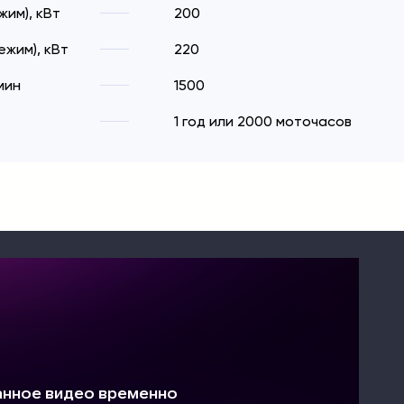
им), кВт
200
жим), кВт
220
мин
1500
1 год или 2000 моточасов