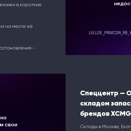
ехники в короткие
ки на месте её
сстановления -
Спеццентр — 
складом запас
брендов XCMG
Склады в Москве, Ека