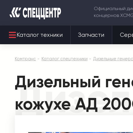
Официальный ди
концернов XCM
Каталог техники
Запчасти
Сер
Комтранс
Каталог спецтехники
Дизельные генер
Дизельный ген
Дизел
кожухе АД 200