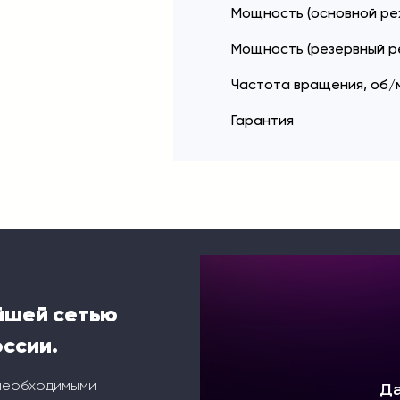
Мощность (основной реж
Мощность (резервный ре
Частота вращения, об/
Гарантия
йшей сетью
оссии.
 необходимыми