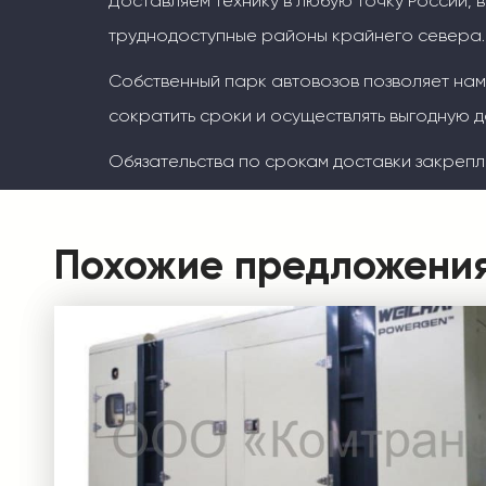
Доставляем технику в любую точку России, 
труднодоступные районы крайнего севера.
Собственный парк автовозов позволяет на
сократить сроки и осуществлять выгодную д
Обязательства по срокам доставки закрепл
Похожие предложени