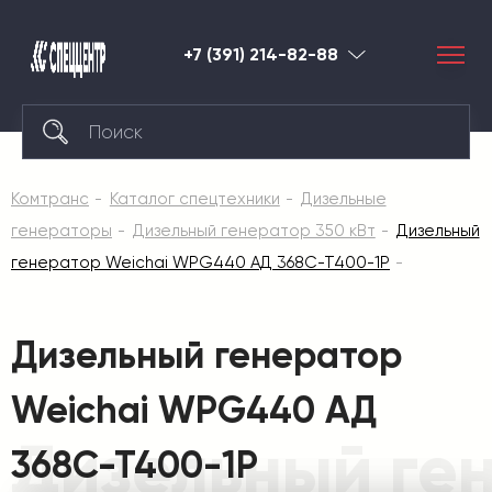
+7 (391) 214-82-88
Красноярск
Комтранс
Каталог спецтехники
Дизельные
генераторы
Дизельный генератор 350 кВт
Дизельный
генератор Weichai WPG440 АД 368С-Т400-1Р
Дизельный генератор
Weichai WPG440 АД
Дизельный ге
368С-Т400-1Р