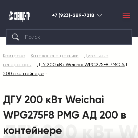
+7 (923)-289-7218
Красноярск
Комтранс
Каталог спецтехники
Дизельные
генераторы
ДГУ 200 кВт Weichai WPG275F8 PMG АД
200 в контейнере
ДГУ 200 кВт Weichai
WPG275F8 PMG АД 200 в
ДГУ 200 кВт W
контейнере