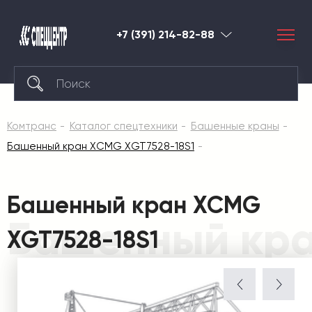
+7 (391) 214-82-88
Красноярск
Комтранс
Каталог спецтехники
Башенные краны
Башенный кран XCMG XGT7528-18S1
Башенный кран XCMG
Башенный кра
XGT7528-18S1