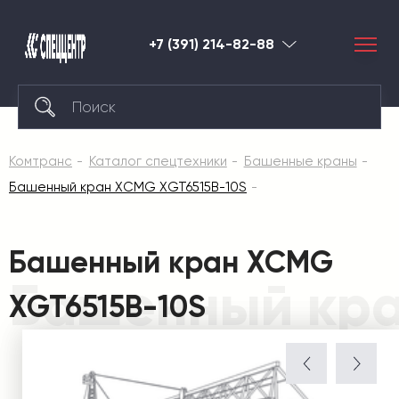
+7 (391) 214-82-88
Красноярск
Комтранс
Каталог спецтехники
Башенные краны
Башенный кран XCMG XGT6515B-10S
Башенный кран XCMG
Башенный кра
XGT6515B-10S