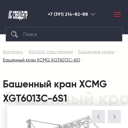
+7 (391) 214-82-88
Красноярск
Комтранс
Каталог спецтехники
Башенные краны
Башенный кран XCMG XGT6013C-6S1
Башенный кран XCMG
Башенный кра
XGT6013C-6S1