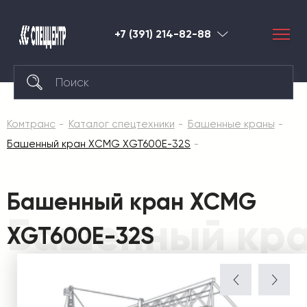
+7 (391) 214-82-88
Красноярск
Комтранс
Каталог спецтехники
Башенные краны
Башенный кран XCMG XGT600E-32S
Башенный кран XCMG
Башенный кра
XGT600E-32S