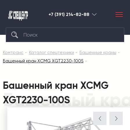
+7 (391) 214-82-88
Красноярск
Комтранс
Каталог спецтехники
Башенные краны
Башенный кран XCMG XGT2230-100S
Башенный кран XCMG
Башенный кра
XGT2230-100S