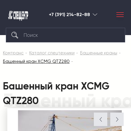
+7 (391) 214-82-88
Красноярск
Комтранс
Каталог спецтехники
Башенные краны
Башенный кран XCMG QTZ280
Башенный кран XCMG
Башенный кр
QTZ280