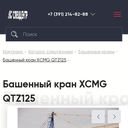
+7 (391) 214-82-88
Красноярск
Комтранс
Каталог спецтехники
Башенные краны
Башенный кран XCMG QTZ125
Башенный кран XCMG
Башенный кра
QTZ125