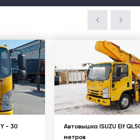
Y - 30
Автовышка ISUZU Elf QL
метров