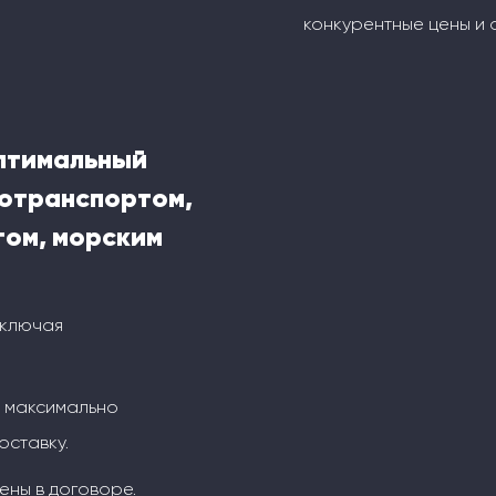
конкурентные цены и 
оптимальный
тотранспортом,
ом, морским
включая
м максимально
оставку.
ены в договоре.