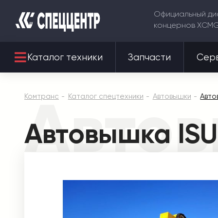
Официальный ди
концернов XCM
Каталог техники
Запчасти
Сер
Автов
Комтранс
Каталог спецтехники
Автовышки
Авто
Автовышка ISU