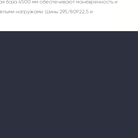
сная база 4500 мм обеспечивают манёвренность и
яжёлыми нагрузками. Шины 295/80Р22,5 и