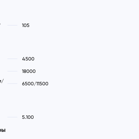
,
105
4500
18000
и/
6500/11500
5.100
ры