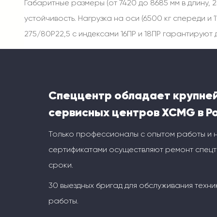
Габаритные размеры (от 7420 до 8685 мм в длину,
устойчивость. Нагрузка на оси (6500 кг спереди и
275/80Р22,5 с индексами 16ПР и 18ПР гарантируют
Спеццентр обладает крупне
сервисных центров XCMG в Р
Только профессионалы с опытом работы и
сертификатами осуществляют ремонт спецт
сроки.
30 выездных бригад для обслуживания техни
работы.