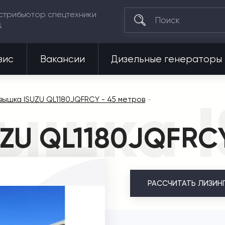
стрибьютор спецтехники
G
вис
Вакансии
Дизельные генераторы
ышка I
вышка ISUZU QL1180JQFRCY - 45 метров
ZU QL1180JQFRCY
РАССЧИТАТЬ
ЛИЗИН