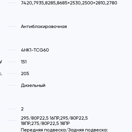
7420,7935,8285,8685×2530,2500×2810,2780
Антиблокировочная
4HK1-TCG60
W
151
.
205
Дизельный
2
295/80Р22,5 16ПР,295/80Р22,5
18ПР,275/80Р22,5 18ПР
Передняя подвеска/Задняя подвеска: