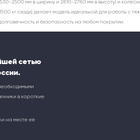
 2530-2500 мм в ширину и 2810-2780 мм в высоту) и колё
 11500 кг сзади) делает модель идеальной для работы с т
 долговечность и безопасность на любом покрытии.
йшей сетью
оссии.
 необходимыми
ехники в короткие
ки на месте её