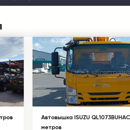
я
етров
Автовышка ISUZU QL1073BUHAC
метров