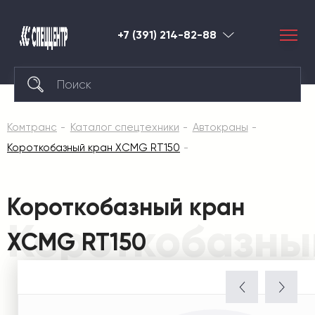
+7 (391) 214-82-88
Красноярск
Комтранс
Каталог спецтехники
Автокраны
Короткобазный кран XCMG RT150
Короткобазный кран
Короткобазны
XCMG RT150