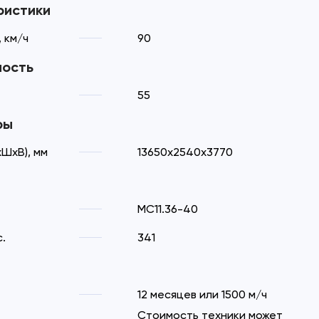
ристики
 км/ч
90
ность
55
ры
ШхВ), мм
13650х2540х3770
MC11.36-40
.
341
12 месяцев или 1500 м/ч
Стоимость техники может