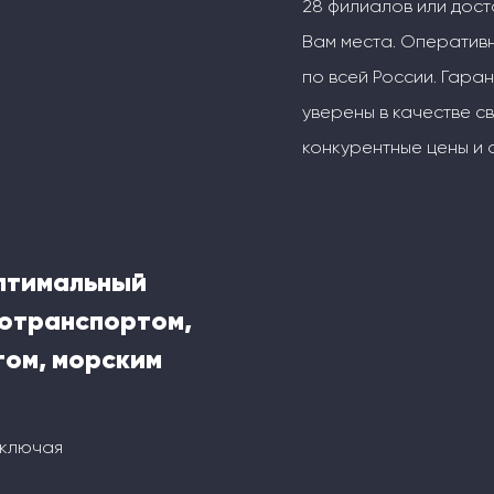
28 филиалов или дос
Вам места. Оперативн
по всей России. Гаран
уверены в качестве с
конкурентные цены и 
оптимальный
тотранспортом,
ом, морским
включая