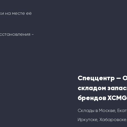
ки на месте её
сстановления -
Спеццентр — 
складом запас
брендов XCMG
Склады в Москве, Ека
Иркутске, Хабаровске.