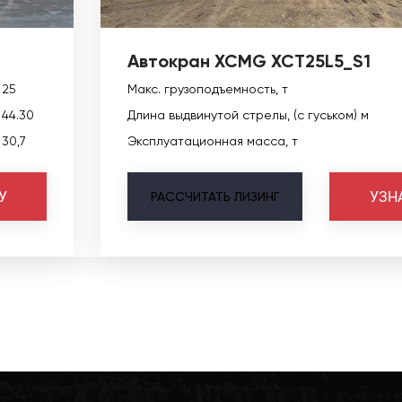
Автокран XCMG XCT25L5_S1
25
Макс. грузоподъемность, т
44.30
Длина выдвинутой стрелы, (с гуськом) м
30,7
Эксплуатационная масса, т
У
УЗН
РАССЧИТАТЬ
ЛИЗИНГ