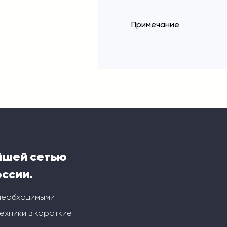
Примечание
йшей сетью
оссии.
 необходимыми
ехники в короткие