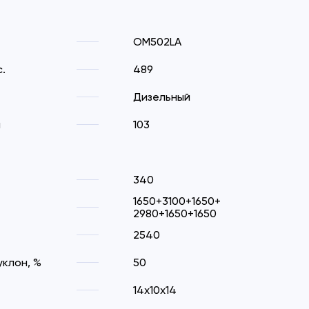
OM502LA
.
489
Дизельный
м
103
340
1650+3100+1650+
2980+1650+1650
2540
клон, %
50
14х10х14