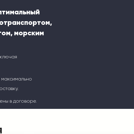
оптимальный
тотранспортом,
ом, морским
включая
м максимально
оставку.
ены в договоре.
я