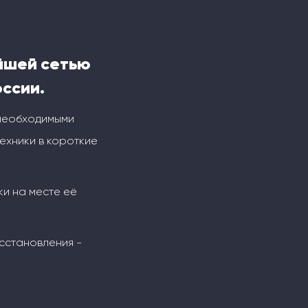
йшей сетью
оссии.
 необходимыми
ехники в короткие
ки на месте её
сстановления -