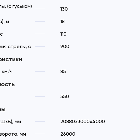
, (с гуськом)
130
), м
18
 с
110
ия стрелы, с
900
ристики
 км/ч
85
ность
550
ры
ШхВ), мм
20880х3000х4000
ворота, мм
26000