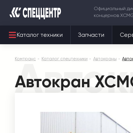
Официальный ди
концернов XCM
Каталог техники
Запчасти
Сер
Авто
Комтранс
Каталог спецтехники
Автокраны
Авто
Автокран XCM