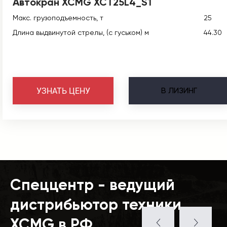
Автокран XCMG XCT25L4_S1
Макс. грузоподъемность, т
25
Длина выдвинутой стрелы, (с гуськом) м
44.30
В
ЛИЗИНГ
УЗНАТЬ ЦЕНУ
Спеццентр - ведущий
дистрибьютор техники
XCMG в РФ