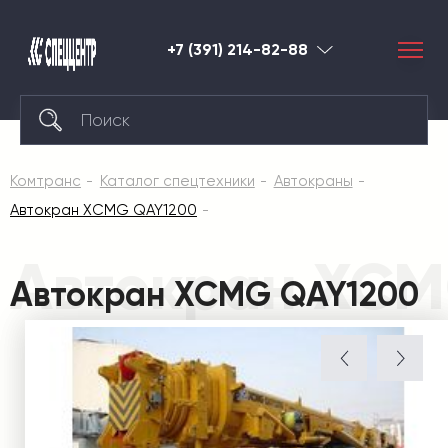
+7 (391) 214-82-88
Красноярск
Комтранс
Каталог спецтехники
Автокраны
Автокран XCMG QAY1200
Автокран XCM
Автокран XCMG QAY1200