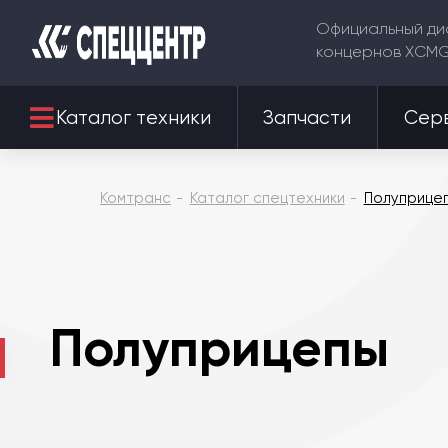
Официальный ди
концернов XCM
Каталог техники
Запчасти
Сер
Комтранс
Каталог спецтехники
Полуприце
Полуприцепы