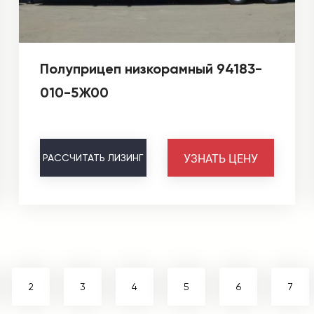
Полуприцеп низкорамный 94183-
010-5Ж00
УЗНАТЬ ЦЕНУ
РАССЧИТАТЬ
ЛИЗИНГ
2
3
4
5
6
7