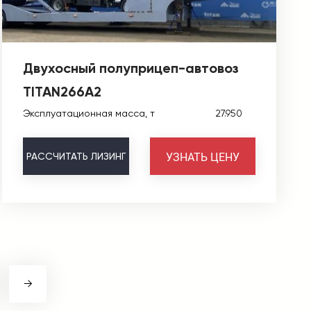
Двухосный полуприцеп-автовоз
TITAN266A2
Эксплуатационная масса, т
27.950
УЗНАТЬ ЦЕНУ
РАССЧИТАТЬ
ЛИЗИНГ