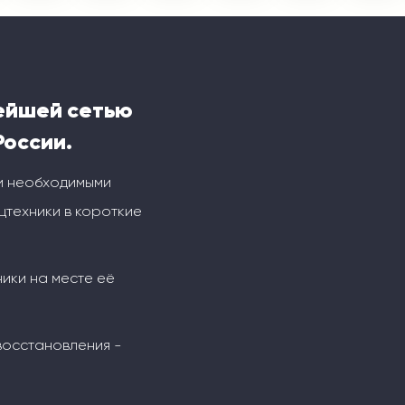
ейшей сетью
России.
и необходимыми
техники в короткие
ники на месте её
восстановления -