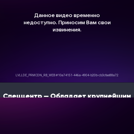
необходимыми сертификатами осуществляют ремонт
спецтехники в короткие сроки.
30 выездных бригад для обслуживания техники на месте
её работы.
От стандартной диагностики до полного восстановления
- Спеццентр справится с любой задачей.
Спеццентр — Обладает крупнейшим
складом запасных частей в наличии
для брендов XCMG, SHACMAN,
DAYUN