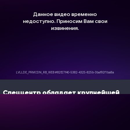
Спеццентр обладает крупнейшей
сетью сервисных центров XCMG в
России.
Только профессионалы с опытом работы и