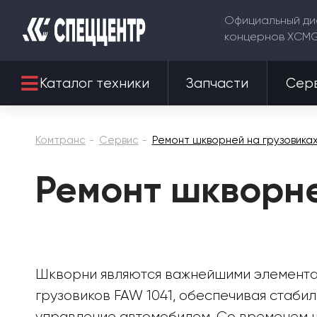
Официальный ди
концернов XCM
Каталог техники
Запчасти
Сер
Комтранс
Сервис
Ремонт шкворней на грузовиках
Ремонт шкворне
Шкворни являются важнейшими элемент
грузовиков FAW 1041, обеспечивая стаби
управление автомобилем. Со временем 