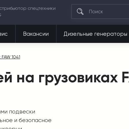
стрибьютор спецтехники
G
вис
Вакансии
Дизельные генераторы
 FAW 1041
й на грузовиках 
ами подвески
льное и безопасное
шкворни